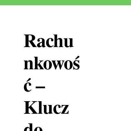
Rachu
nkowoś
ć –
Klucz
do