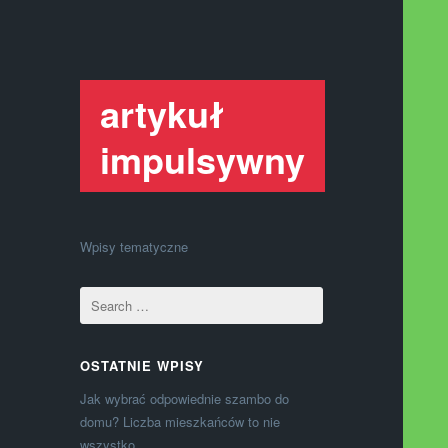
artykuł
impulsywny
Wpisy tematyczne
OSTATNIE WPISY
Jak wybrać odpowiednie szambo do
domu? Liczba mieszkańców to nie
wszystko.