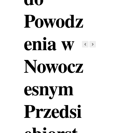
Powodz
enia w
Nowocz
esnym
Przedsi
ębiorst