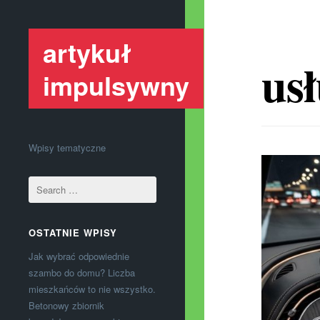
artykuł
usł
impulsywny
Wpisy tematyczne
OSTATNIE WPISY
Jak wybrać odpowiednie
szambo do domu? Liczba
mieszkańców to nie wszystko.
Betonowy zbiornik