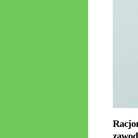
Racjon
zawod