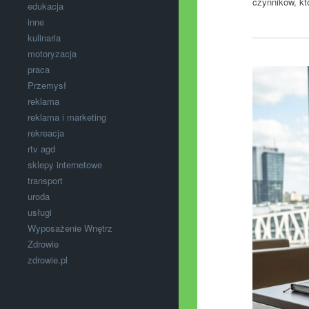
czynników, kt
edukacja
inne
kulinaria
motoryzacja
praca
Przemysł
reklama
reklama i marketing
rekreacja
rtv agd
sklepy internetowe
transport
uroda
usługi
Wyposażenie Wnętrz
Zdrowie
zdrowie.pl