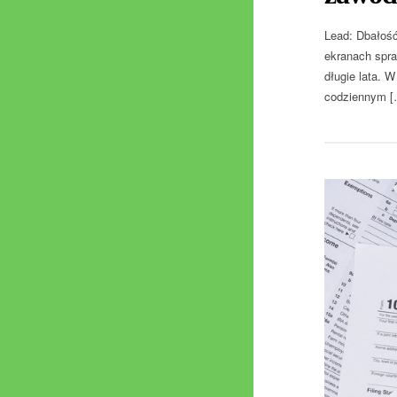
Lead: Dbałość
ekranach spra
długie lata. 
codziennym [