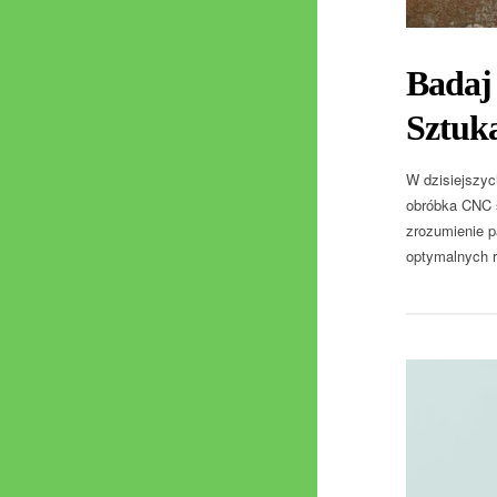
Badaj
Sztuka
W dzisiejszyc
obróbka CNC s
zrozumienie p
optymalnych re