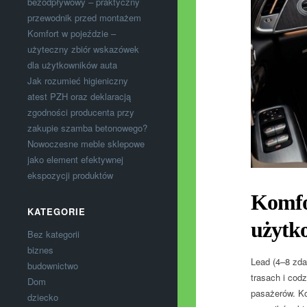
bezodpływowy – praktyczny
przewodnik przed montażem
Komfort w pojeździe –
użyteczny zbiór wskazówek
dla użytkowników auta
Jak rozumieć higieniczny
atest PZH oraz deklaracją
zgodności producenta przy
zakupie szamba betonowego?
Nowoczesne meble sklepowe
jako element efektywnej
ekspozycji produktów
Komfor
KATEGORIE
użytk
Bez kategorii
biznes
Lead (4–8 zda
budownictwo
trasach i cod
Dom
pasażerów. K
dziecko