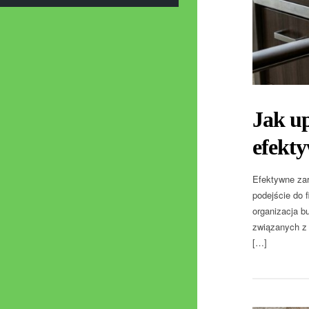
Jak up
efekty
Efektywne zar
podejście do 
organizacja b
związanych z 
[…]