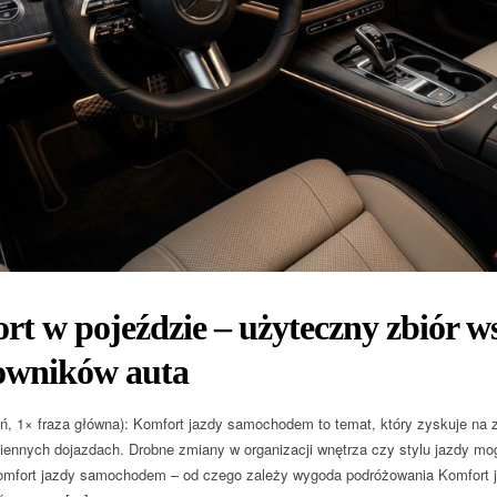
t w pojeździe – użyteczny zbiór 
owników auta
ń, 1× fraza główna): Komfort jazdy samochodem to temat, który zyskuje na 
ziennych dojazdach. Drobne zmiany w organizacji wnętrza czy stylu jazdy m
omfort jazdy samochodem – od czego zależy wygoda podróżowania Komfort 