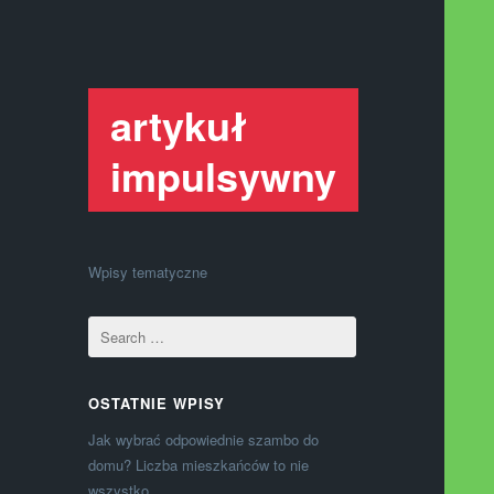
artykuł
impulsywny
Wpisy tematyczne
OSTATNIE WPISY
Jak wybrać odpowiednie szambo do
domu? Liczba mieszkańców to nie
wszystko.