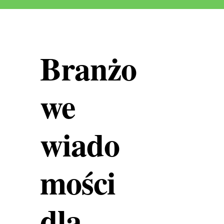
Branżo
we
wiado
mości
dla