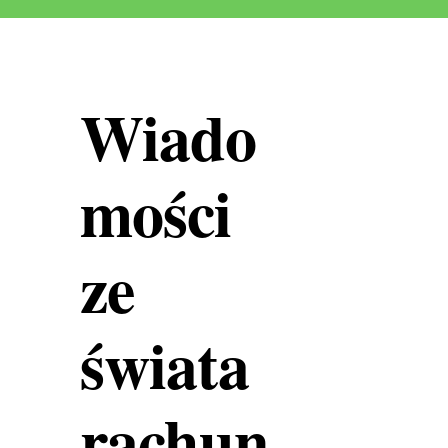
Wiado
mości
ze
świata
rachun