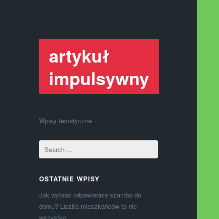
artykuł
impulsywny
Wpisy tematyczne
OSTATNIE WPISY
Jak wybrać odpowiednie szambo do
domu? Liczba mieszkańców to nie
wszystko.