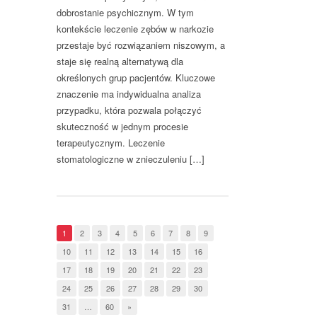
dobrostanie psychicznym. W tym
kontekście leczenie zębów w narkozie
przestaje być rozwiązaniem niszowym, a
staje się realną alternatywą dla
określonych grup pacjentów. Kluczowe
znaczenie ma indywidualna analiza
przypadku, która pozwala połączyć
skuteczność w jednym procesie
terapeutycznym. Leczenie
stomatologiczne w znieczuleniu […]
1
2
3
4
5
6
7
8
9
10
11
12
13
14
15
16
17
18
19
20
21
22
23
24
25
26
27
28
29
30
31
…
60
»