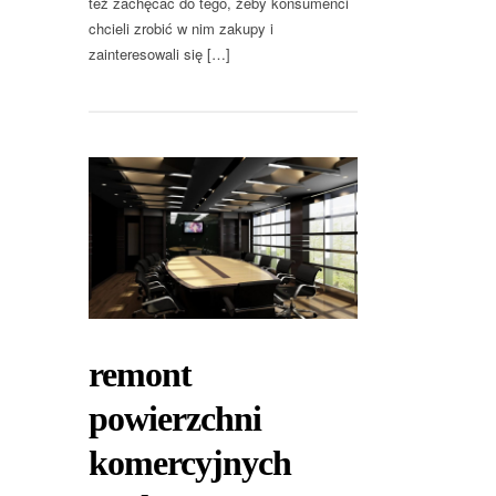
też zachęcać do tego, żeby konsumenci
chcieli zrobić w nim zakupy i
zainteresowali się […]
remont
powierzchni
komercyjnych