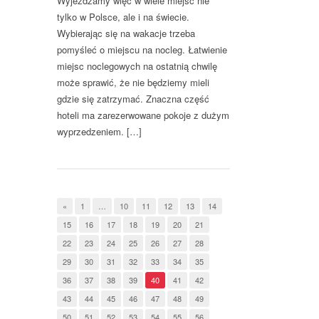
Wyjeżdżamy więc w wiele miejsc nie
tylko w Polsce, ale i na świecie.
Wybierając się na wakacje trzeba
pomyśleć o miejscu na nocleg. Łatwienie
miejsc noclegowych na ostatnią chwilę
może sprawić, że nie będziemy mieli
gdzie się zatrzymać. Znaczna część
hoteli ma zarezerwowane pokoje z dużym
wyprzedzeniem. […]
«
1
…
10
11
12
13
14
15
16
17
18
19
20
21
22
23
24
25
26
27
28
29
30
31
32
33
34
35
36
37
38
39
40
41
42
43
44
45
46
47
48
49
50
51
52
53
54
55
56