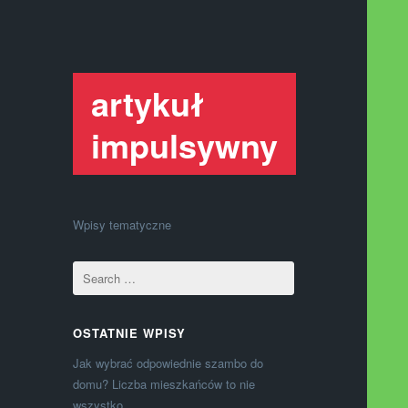
artykuł
impulsywny
Wpisy tematyczne
OSTATNIE WPISY
Jak wybrać odpowiednie szambo do
domu? Liczba mieszkańców to nie
wszystko.