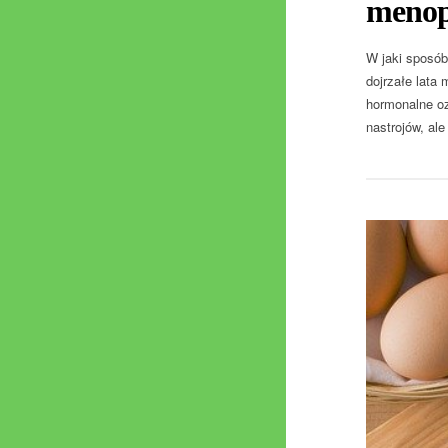
menop
W jaki sposó
dojrzałe lata 
hormonalne oz
nastrojów, ale