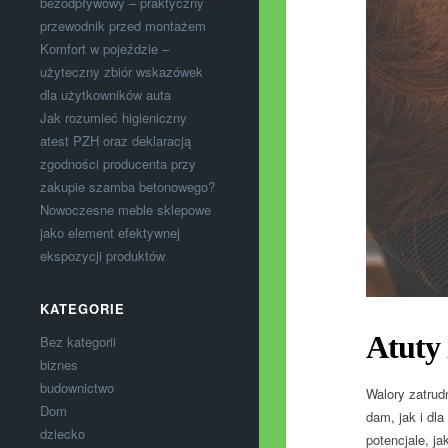
bezodpływowy – praktyczny
przewodnik przed montażem
Komfort w pojeździe –
użyteczny zbiór wskazówek
dla użytkowników auta
Jak rozumieć higieniczny
atest PZH oraz deklaracją
zgodności producenta przy
zakupie szamba betonowego?
Nowoczesne meble sklepowe
jako element efektywnej
ekspozycji produktów
KATEGORIE
Atuty
Bez kategorii
biznes
budownictwo
Walory zatrud
Dom
dam, jak i dla
dziecko
potencjale, j