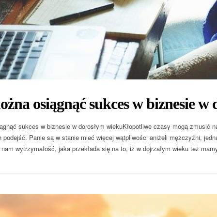
żna osiągnąć sukces w biznesie w
ągnąć sukces w biznesie w dorosłym wiekuKłopotliwe czasy mogą zmusić na
 podejść. Panie są w stanie mieć więcej wątpliwości aniżeli mężczyźni, jed
nam wytrzymałość, jaka przekłada się na to, iż w dojrzałym wieku też ma