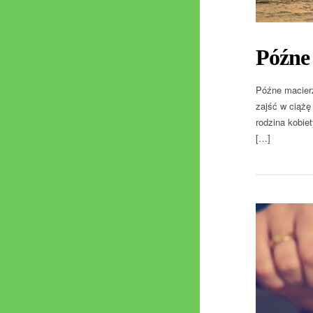
Późne
Późne macierz
zajść w ciążę
rodzina kobie
[…]