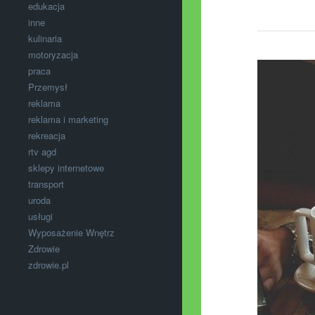
edukacja
inne
kulinaria
motoryzacja
praca
Przemysł
reklama
reklama i marketing
rekreacja
rtv agd
sklepy internetowe
transport
uroda
usługi
Wyposażenie Wnętrz
Zdrowie
zdrowie.pl