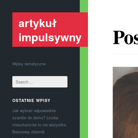
artykuł
Pos
impulsywny
Wpisy tematyczne
OSTATNIE WPISY
Jak wybrać odpowiednie
szambo do domu? Liczba
mieszkańców to nie wszystko.
Betonowy zbiornik