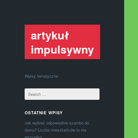
artykuł
impulsywny
Wpisy tematyczne
OSTATNIE WPISY
Jak wybrać odpowiednie szambo do
domu? Liczba mieszkańców to nie
wszystko.