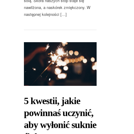
solą. Skóra naszych stóp staje się
nawilżona, a naskórek zmiękczony. W
następnej kolejności […]
5 kwestii, jakie
powinnaś uczynić,
aby wyłonić suknie