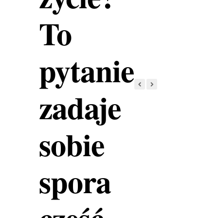
To
pytanie
zadaje
sobie
spora
część