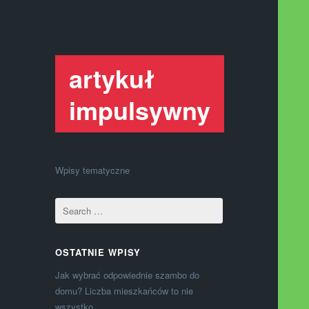
artykuł
impulsywny
Wpisy tematyczne
OSTATNIE WPISY
Jak wybrać odpowiednie szambo do
domu? Liczba mieszkańców to nie
wszystko.