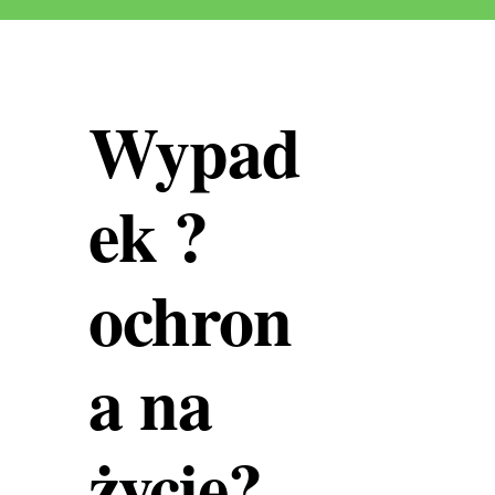
Wypad
ek ?
ochron
a na
życie?