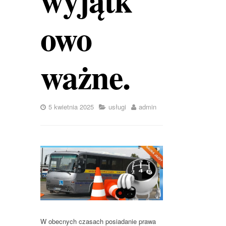
owo
ważne.
5 kwietnia 2025
usługi
admin
W obecnych czasach posiadanie prawa