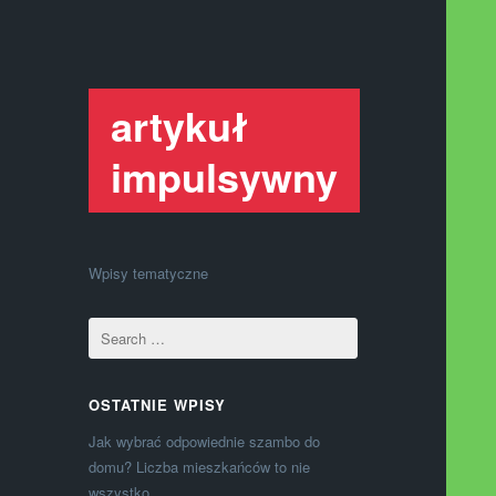
artykuł
impulsywny
Wpisy tematyczne
OSTATNIE WPISY
Jak wybrać odpowiednie szambo do
domu? Liczba mieszkańców to nie
wszystko.