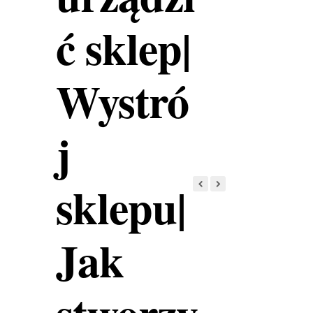
ć sklep|
Wystró
j
sklepu|
Jak
stworzy