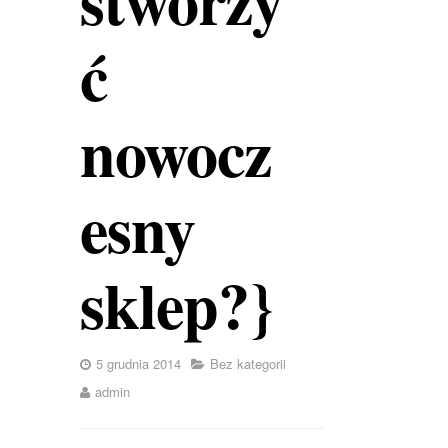
ć
nowocz
esny
sklep?}
5 grudnia 2014
Bez kategorii
admin