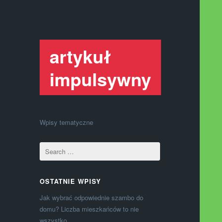
artykuł
impulsywny
Wpisy tematyczne
OSTATNIE WPISY
Jak wybrać odpowiednie szambo do
domu? Liczba mieszkańców to nie
wszystko.