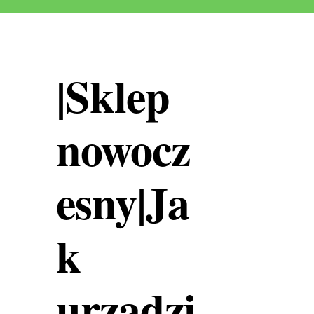
|Sklep
nowocz
esny|Ja
k
urządzi