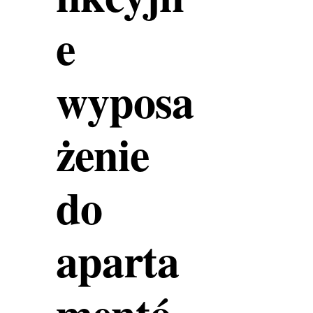
e
wyposa
żenie
do
aparta
mentó