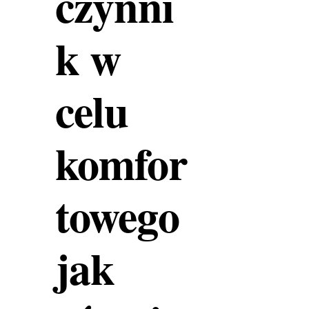
czynni
k w
celu
komfor
towego
jak