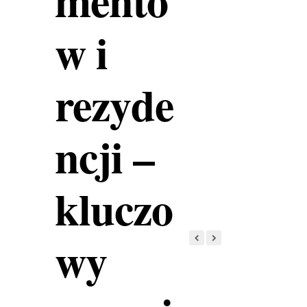
w i
rezyde
ncji –
kluczo
wy