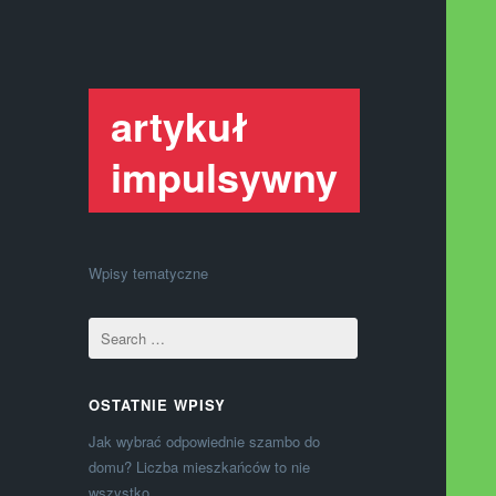
artykuł
impulsywny
Wpisy tematyczne
OSTATNIE WPISY
Jak wybrać odpowiednie szambo do
domu? Liczba mieszkańców to nie
wszystko.