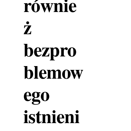
równie
ż
bezpro
blemow
ego
istnieni