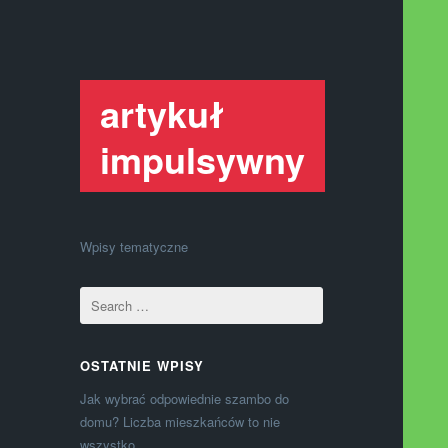
artykuł
impulsywny
Wpisy tematyczne
OSTATNIE WPISY
Jak wybrać odpowiednie szambo do
domu? Liczba mieszkańców to nie
wszystko.