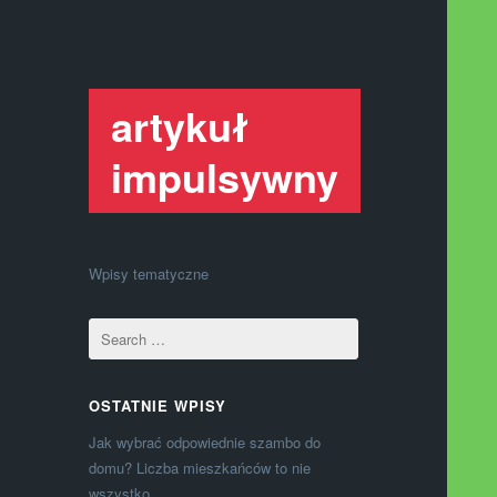
artykuł
impulsywny
Wpisy tematyczne
OSTATNIE WPISY
Jak wybrać odpowiednie szambo do
domu? Liczba mieszkańców to nie
wszystko.