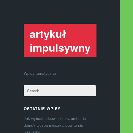
artykuł
impulsywny
Wpisy tematyczne
OSTATNIE WPISY
Jak wybrać odpowiednie szambo do
domu? Liczba mieszkańców to nie
wszystko.