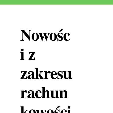
Nowośc
i z
zakresu
rachun
kowości