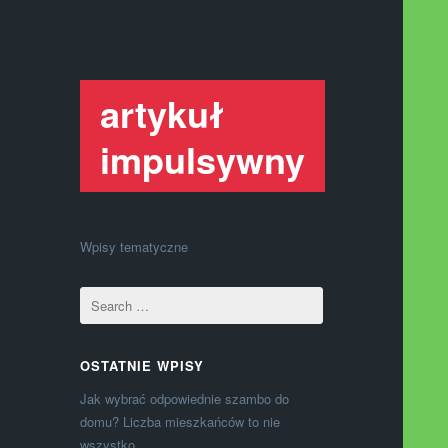
artykuł
impulsywny
Wpisy tematyczne
OSTATNIE WPISY
Jak wybrać odpowiednie szambo do
domu? Liczba mieszkańców to nie
wszystko.